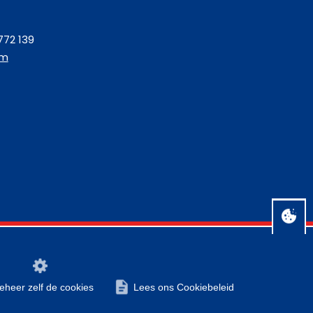
772 139
om
Algemene voorwaarden
Disclaimer
Privacy
Contact
beheer zelf de cookies
Lees ons Cookiebeleid