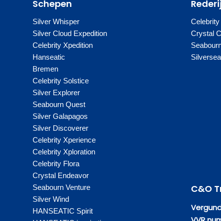
Schepen
Rederi
Silver Whisper
Celebrity
Silver Cloud Expedition
Crystal 
Celebrity Xpedition
Seabour
Hanseatic
Silverse
Bremen
Celebrity Solstice
Silver Explorer
Seabourn Quest
Silver Galapagos
Silver Discoverer
Celebrity Xperience
Celebrity Xploration
Celebrity Flora
Crystal Endeavor
C&O T
Seabourn Venture
Silver Wind
Vergund
HANSEATIC Spirit
VVR num