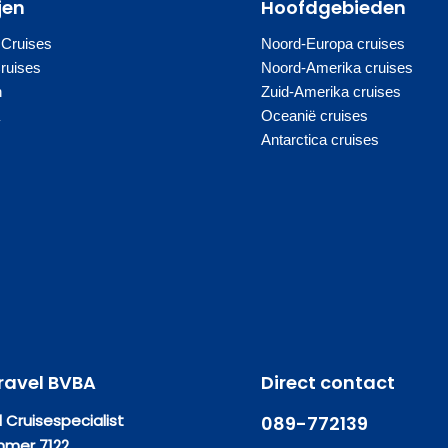
jen
Hoofdgebieden
 Cruises
Noord-Europa cruises
Cruises
Noord-Amerika cruises
n
Zuid-Amerika cruises
a
Oceanië cruises
Antarctica cruises
ravel BVBA
Direct contact
 Cruisespecialist
089-772139
mer 7122