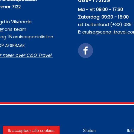
089-772139
mer 7122
Ma - Vr: 09:00 - 17:30
Zaterdag: 09:30 - 15:00
d in Vilvoorde
uit buitenland (+32) 089 
er
ons team
E:
cruise@ceno-travel.c
eg 15 cruisespecialisten
OP AFSPRAAK
er meer over C&O Travel
Ik accepteer alle cookies
Sluiten
Ik 