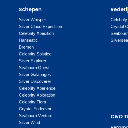
Schepen
Rederi
Silver Whisper
Celebrity
Silver Cloud Expedition
Crystal 
Celebrity Xpedition
Seabour
Hanseatic
Silverse
Bremen
Celebrity Solstice
Silver Explorer
Seabourn Quest
Silver Galapagos
Silver Discoverer
Celebrity Xperience
Celebrity Xploration
Celebrity Flora
Crystal Endeavor
C&O T
Seabourn Venture
Silver Wind
Vergund