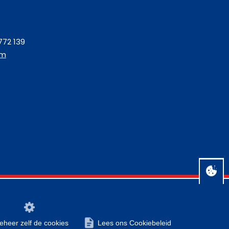
772 139
om
Algemene voorwaarden
Disclaimer
Privacy
Contact
beheer zelf de cookies
Lees ons Cookiebeleid